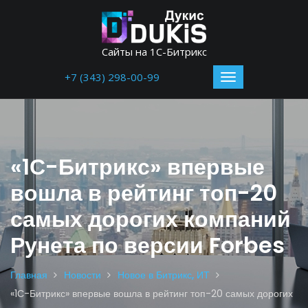
Сайты на 1С-Битрикс
+7 (343) 298-00-99
«1С-Битрикс» впервые
вошла в рейтинг топ-20
самых дорогих компаний
Рунета по версии Forbes
Главная
Новости
Новое в Битрикс, ИТ
«1С-Битрикс» впервые вошла в рейтинг топ-20 самых дорогих