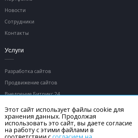
Новости
Сотрудники
Контакты
Услуги
Разработка сайтов
Продвижение сайтов
Внедрение Битрикс 24
Контекстная реклама
Этот сайт использует файлы cookie для
хранения данных. Продолжая
Интеграции сайта с 1С
использовать это сайт, вы даете согласие
Продвижение в соц.сетях
на работу с этими файлами в
соответствии с
согласием на