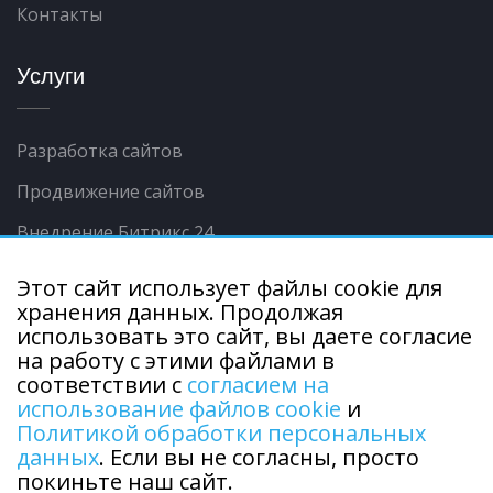
Контакты
Услуги
Разработка сайтов
Продвижение сайтов
Внедрение Битрикс 24
Контекстная реклама
Этот сайт использует файлы cookie для
хранения данных. Продолжая
Интеграции сайта с 1С
использовать это сайт, вы даете согласие
Продвижение в соц.сетях
на работу с этими файлами в
соответствии с
согласием на
использование файлов cookie
и
Политикой обработки персональных
данных
. Если вы не согласны, просто
покиньте наш сайт.
Copyright © 2015 - 2026 г. ООО "Городской центр