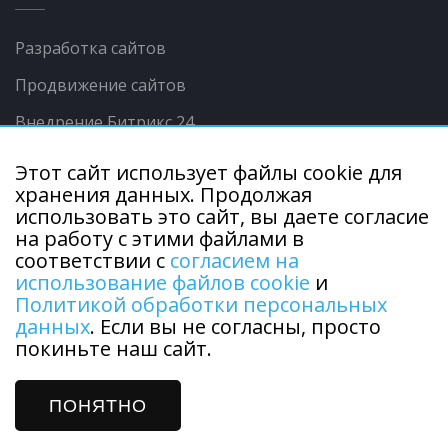
Разработка сайтов
Продвижение сайтов
Внедрение Битрикс 24
Контекстная реклама
Этот сайт использует файлы cookie для
хранения данных. Продолжая
Интеграции сайта с 1С
использовать это сайт, вы даете согласие
Продвижение в соц.сетях
на работу с этими файлами в
соответствии с
согласием на
использование файлов cookie
и
Политикой обработки персональных
данных
. Если вы не согласны, просто
покиньте наш сайт.
Copyright © 2015 - 2026 г. ООО "Городской центр
информации". Все права защищены.
Политика обработки персональных данных
ПОНЯТНО
Разработка и продвижение сайтов —
DUKiS.ru