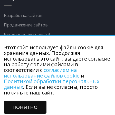
Разработка сайтов
Продвижение сайтов
Внедрение Битрикс 24
Контекстная реклама
Этот сайт использует файлы cookie для
хранения данных. Продолжая
Интеграции сайта с 1С
использовать это сайт, вы даете согласие
Продвижение в соц.сетях
на работу с этими файлами в
соответствии с
согласием на
использование файлов cookie
и
Политикой обработки персональных
данных
. Если вы не согласны, просто
покиньте наш сайт.
Copyright © 2015 - 2026 г. ООО "Городской центр
информации". Все права защищены.
Политика обработки персональных данных
ПОНЯТНО
Разработка и продвижение сайтов —
DUKiS.ru