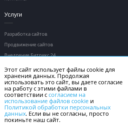
Услуги
Разработка сайтов
Продвижение сайтов
Внедрение Битрикс 24
Контекстная реклама
Этот сайт использует файлы cookie для
хранения данных. Продолжая
Интеграции сайта с 1С
использовать это сайт, вы даете согласие
Продвижение в соц.сетях
на работу с этими файлами в
соответствии с
согласием на
использование файлов cookie
и
Политикой обработки персональных
данных
. Если вы не согласны, просто
покиньте наш сайт.
Copyright © 2015 - 2026 г. ООО "Городской центр
информации". Все права защищены.