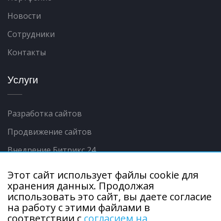
Новости
Сотрудники
Контакты
Услуги
Разработка сайтов
Продвижение сайтов
Внедрение Битрикс 24
Контекстная реклама
Этот сайт использует файлы cookie для
хранения данных. Продолжая
Интеграции сайта с 1С
использовать это сайт, вы даете согласие
Продвижение в соц.сетях
на работу с этими файлами в
соответствии с
согласием на