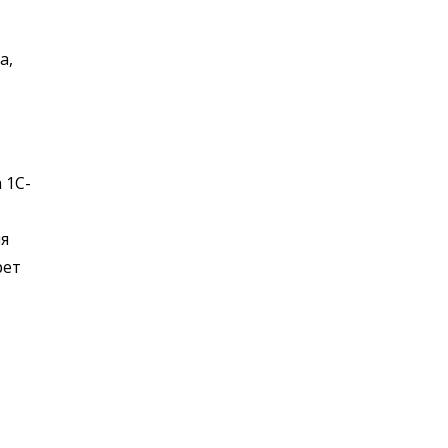
а,
 1С-
ля
рет